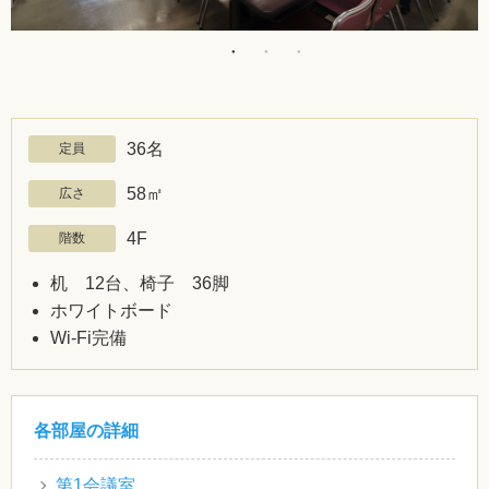
36名
定員
58㎡
広さ
4F
階数
机 12台、椅子 36脚
ホワイトボード
Wi-Fi完備
各部屋の詳細
第1会議室